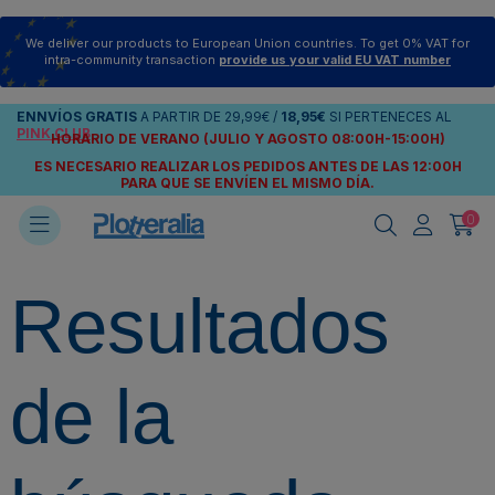
We deliver our products to European Union countries. To get 0% VAT for
intra-community transaction
provide us your valid EU VAT number
ENNVÍOS
GRATIS
A PARTIR DE
29,99€
/
18,95€
SI PERTENECES AL
PINK CLUB
HORARIO DE VERANO (JULIO Y AGOSTO 08:00H-15:00H)
ES NECESARIO REALIZAR LOS PEDIDOS ANTES DE LAS 12:00H
PARA QUE SE ENVÍEN
EL MISMO DÍA.
0
Resultados
de la