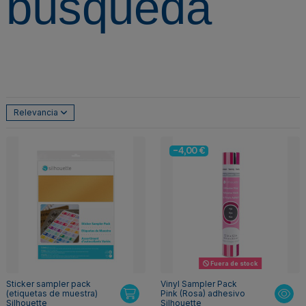
búsqueda
Relevancia
-4,00 €
Fuera de stock
Sticker sampler pack
Vinyl Sampler Pack
(etiquetas de muestra)
Pink (Rosa) adhesivo
Silhouette
Silhouette