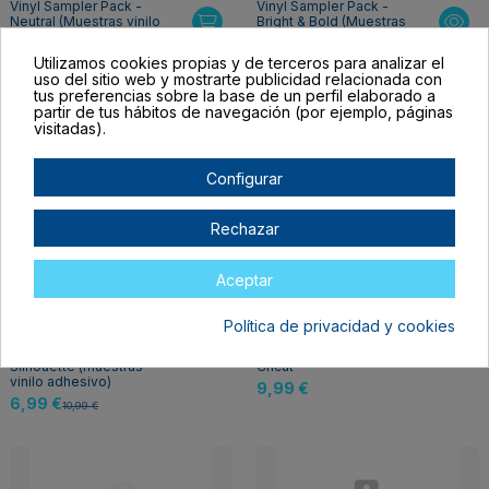
Vinyl Sampler Pack -
Vinyl Sampler Pack -
Neutral (Muestras vinilo
Bright & Bold (Muestras
adhesivo)
vinilo adhesivo)
6,99 €
6,99 €
Utilizamos cookies propias y de terceros para analizar el
10,99 €
10,99 €
uso del sitio web y mostrarte publicidad relacionada con
tus preferencias sobre la base de un perfil elaborado a
partir de tus hábitos de navegación (por ejemplo, páginas
-4,00 €
visitadas).
Configurar
Rechazar
Aceptar
Fuera de stock
Fuera de stock
Política de privacidad y cookies
Vinyl Sampler pack
Insert Cards Sensei
efecto madera
Sampler 3.5x4.9"
Silhouette (muestras
Cricut
vinilo adhesivo)
9,99 €
6,99 €
10,99 €