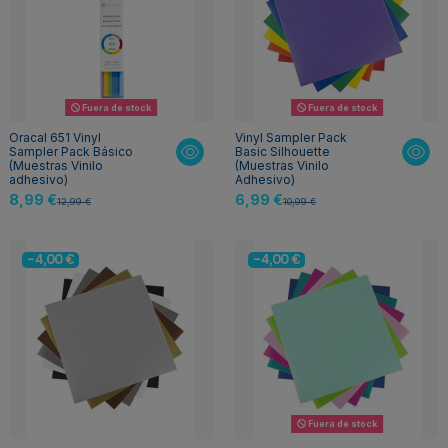
Fuera de stock
Fuera de stock
Oracal 651 Vinyl
Vinyl Sampler Pack
Sampler Pack Básico
Basic Silhouette
(Muestras Vinilo
(Muestras Vinilo
adhesivo)
Adhesivo)
8,99 €
6,99 €
12,99 €
10,99 €
-4,00 €
-4,00 €
Fuera de stock