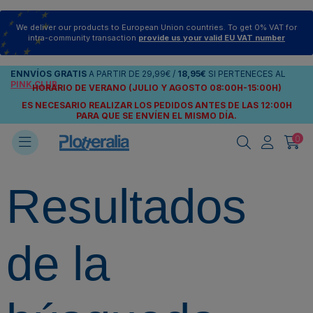
We deliver our products to European Union countries. To get 0% VAT for
intra-community transaction
provide us your valid EU VAT number
ENNVÍOS
GRATIS
A PARTIR DE
29,99€
/
18,95€
SI PERTENECES AL
PINK CLUB
HORARIO DE VERANO (JULIO Y AGOSTO 08:00H-15:00H)
ES NECESARIO REALIZAR LOS PEDIDOS ANTES DE LAS 12:00H
PARA QUE SE ENVÍEN
EL MISMO DÍA.
0
Resultados
de la