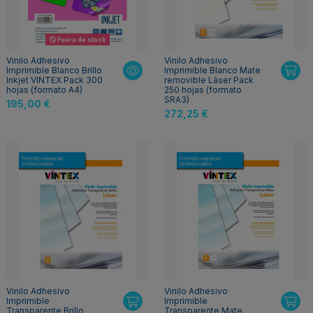
Fuera de stock
Vinilo Adhesivo
Vinilo Adhesivo
Imprimible Blanco Brillo
Imprimible Blanco Mate
Inkjet VINTEX Pack 300
removible Láser Pack
hojas (formato A4)
250 hojas (formato
SRA3)
195,00 €
272,25 €
Vinilo Adhesivo
Vinilo Adhesivo
Imprimible
Imprimible
Transparente Brillo
Transparente Mate