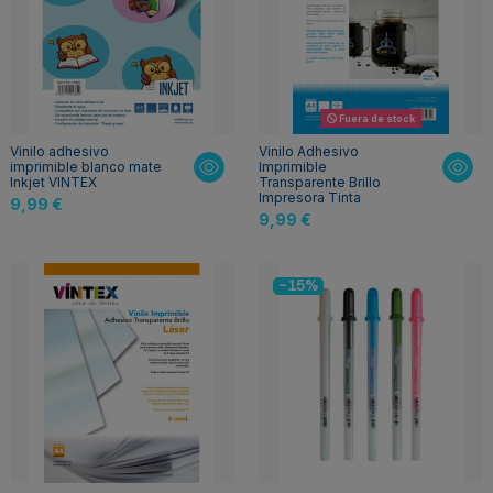
Fuera de stock
Vinilo adhesivo
Vinilo Adhesivo
imprimible blanco mate
Imprimible
Inkjet VINTEX
Transparente Brillo
Impresora Tinta
9,99 €
9,99 €
-15%