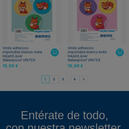
Vinilo adhesivo
Vinilo adhesivo
imprimible blanco mate
imprimible blanco brillo
Inkjet/Láser
Inkjet/Láser
Waterproof VINTEX
Waterproof VINTEX
19,99 €
19,99 €
1
2
3
…
6
Entérate de todo,
con nuestra
newsletter.