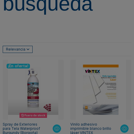
búsqueda
Relevancia
¡En oferta!
Fuera de stock
Spray de Exteriores
Vinilo adhesivo
para Tela Waterproof
imprimible blanco brillo
Burgundy (Borgoña)
láser VINTEX