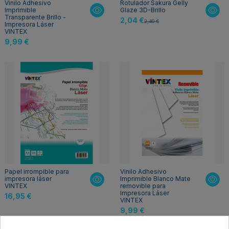
Vinilo Adhesivo
Rotulador Sakura Gelly
Imprimible
Glaze 3D-Brillo
Transparente Brillo -
2,04 €
2,40 €
Impresora Láser
VINTEX
9,99 €
Papel irrompible para
Vinilo Adhesivo
impresora láser
Imprimible Blanco Mate
VINTEX
removible para
Impresora Láser
16,95 €
VINTEX
9,99 €