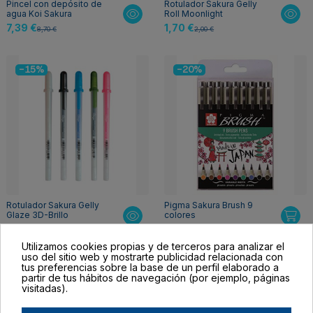
Pincel con depósito de
Rotulador Sakura Gelly
agua Koi Sakura
Roll Moonlight
7,39 €
1,70 €
8,70 €
2,00 €
-15%
-20%
Rotulador Sakura Gelly
Pigma Sakura Brush 9
Glaze 3D-Brillo
colores
2,04 €
20,80 €
2,40 €
26,00 €
Utilizamos cookies propias y de terceros para analizar el
uso del sitio web y mostrarte publicidad relacionada con
tus preferencias sobre la base de un perfil elaborado a
partir de tus hábitos de navegación (por ejemplo, páginas
visitadas).