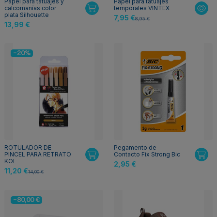
Papel para tatuajes y
Papel para tatuajes
calcomanías color
temporales VINTEX
plata Silhouette
7,95 €
8,95 €
13,99 €
-20%
ROTULADOR DE
Pegamento de
PINCEL PARA RETRATO
Contacto Fix Strong Bic
KOI
2,95 €
11,20 €
14,00 €
-80,00 €