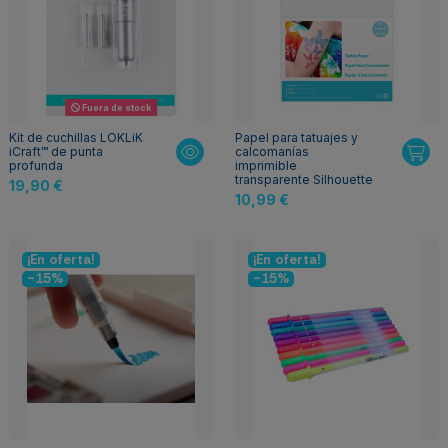
Fuera de stock
Kit de cuchillas LOKLiK
Papel para tatuajes y
iCraft™ de punta
calcomanías
profunda
imprimible
transparente Silhouette
19,90 €
10,99 €
¡En oferta!
¡En oferta!
-15%
-15%