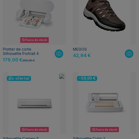
Fuera de stock
Plotter de corte
MEGOS
Silhouette Portrait 4
42,94 €
179,00 €
259,00 €
¡En oferta!
-59,99 €
Fuera de stock
Fuera de stock
Silhouette Cameo 5
Silhouette Curio 2