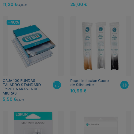
11,20 €
25,00 €
14,00 €
-40%
CAJA 100 FUNDAS
Papel Imitación Cuero
TALADRO STANDARD
de Silhouette
Fº PIEL NARANJA 90
10,99 €
MICRAS
5,50 €
9,17 €