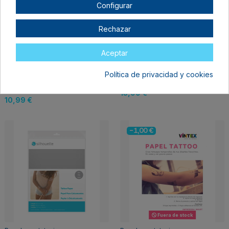
Configurar
Rechazar
Aceptar
Fuera de stock
Papel para tatuajes y
Papel para tatuajes y
Política de privacidad y cookies
calcomanías
calcomanías en color
imprimible en color
oro de Silhouette
blanco Silhouette
13,99 €
10,99 €
-1,00 €
Fuera de stock