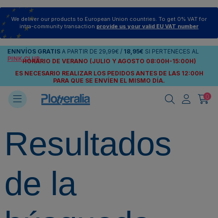
We deliver our products to European Union countries. To get 0% VAT for
intra-community transaction
provide us your valid EU VAT number
ENNVÍOS
GRATIS
A PARTIR DE
29,99€
/
18,95€
SI PERTENECES AL
PINK CLUB
HORARIO DE VERANO (JULIO Y AGOSTO 08:00H-15:00H)
ES NECESARIO REALIZAR LOS PEDIDOS ANTES DE LAS 12:00H
PARA QUE SE ENVÍEN
EL MISMO DÍA.
0
Resultados
de la