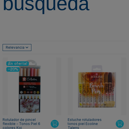
búsqueda
Relevancia
¡En oferta!
-20%
Rotulador de pincel
Estuche rotuladores
flexible - Tonos Piel 6
tonos piel Ecoline
colores Koi
Talens