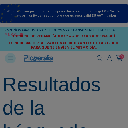
We deliver our products to European Union countries. To get 0% VAT for
intra-community transaction
provide us your valid EU VAT number
ENNVÍOS
GRATIS
A PARTIR DE
29,99€
/
18,95€
SI PERTENECES AL
PINK CLUB
HORARIO DE VERANO (JULIO Y AGOSTO 08:00H-15:00H)
ES NECESARIO REALIZAR LOS PEDIDOS ANTES DE LAS 12:00H
PARA QUE SE ENVÍEN
EL MISMO DÍA.
0
Resultados
de la