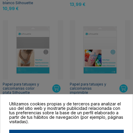
blanco Silhouette
13,99 €
10,99 €
Papel para tatuajes y
Papel para tatuajes y
calcomanías color
calcomanías
plata Silhouette
imprimible
transparente Silhouette
13,99 €
10,99 €
Utilizamos cookies propias y de terceros para analizar el
uso del sitio web y mostrarte publicidad relacionada con
tus preferencias sobre la base de un perfil elaborado a
partir de tus hábitos de navegación (por ejemplo, páginas
-1,00 €
visitadas).