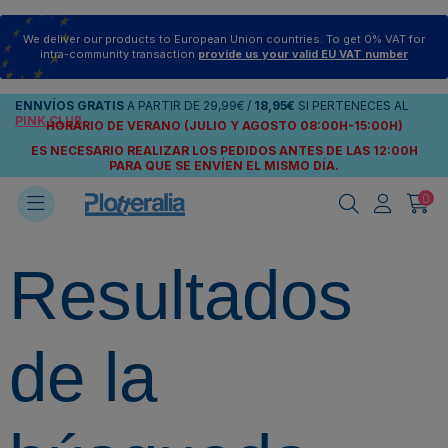
We deliver our products to European Union countries. To get 0% VAT for
intra-community transaction
provide us your valid EU VAT number
ENNVÍOS
GRATIS
A PARTIR DE
29,99€
/
18,95€
SI PERTENECES AL
PINK CLUB
HORARIO DE VERANO (JULIO Y AGOSTO 08:00H-15:00H)
ES NECESARIO REALIZAR LOS PEDIDOS ANTES DE LAS 12:00H
PARA QUE SE ENVÍEN
EL MISMO DÍA.
0
Resultados
de la