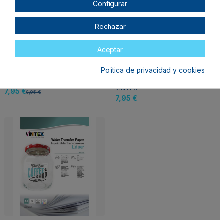
Configurar
Rechazar
Aceptar
Fuera de stock
Política de privacidad y cookies
Papel para tatuajes
Papel Water Transfer
temporales VINTEX
para impresora Inkjet
VINTEX
7,95 €
8,95 €
7,95 €