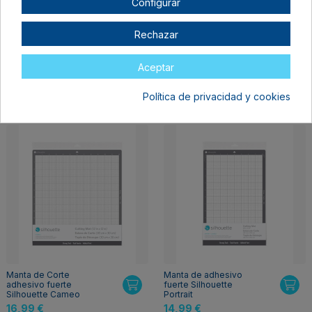
Configurar
Rechazar
Fuera de stock
Fuera de stock
Manta de corte para
Manta de corte para
Aceptar
Silhouette Cameo
Silhouette Cameo
12x12" (Formato Bulk)
12x12"
Política de privacidad y cookies
13,00 €
16,99 €
Manta de Corte
Manta de adhesivo
adhesivo fuerte
fuerte Silhouette
Silhouette Cameo
Portrait
16,99 €
14,99 €