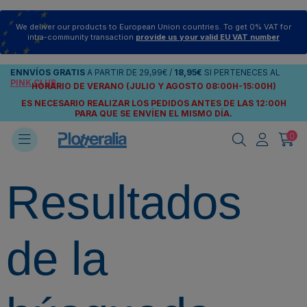
We deliver our products to European Union countries. To get 0% VAT for
intra-community transaction
provide us your valid EU VAT number
ENNVÍOS
GRATIS
A PARTIR DE
29,99€
/
18,95€
SI PERTENECES AL
PINK CLUB
HORARIO DE VERANO (JULIO Y AGOSTO 08:00H-15:00H)
ES NECESARIO REALIZAR LOS PEDIDOS ANTES DE LAS 12:00H
PARA QUE SE ENVÍEN
EL MISMO DÍA.
0
Resultados
de la