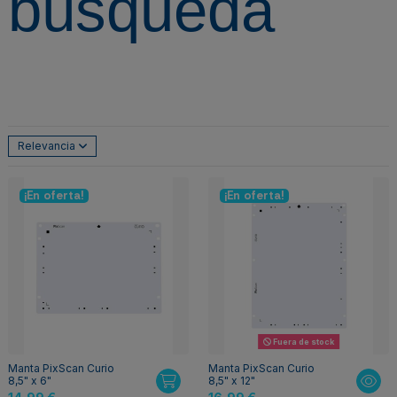
búsqueda
Relevancia
¡En oferta!
¡En oferta!
Fuera de stock
Manta PixScan Curio
Manta PixScan Curio
8,5" x 6"
8,5" x 12"