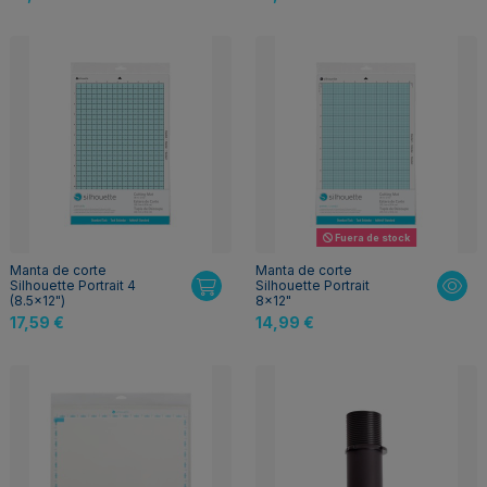
Fuera de stock
Manta de corte
Manta de corte
Silhouette Portrait 4
Silhouette Portrait
(8.5x12")
8x12"
17,59 €
14,99 €