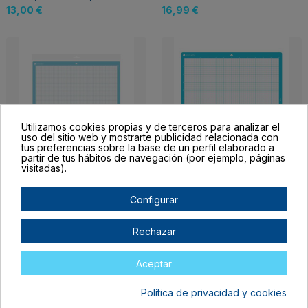
13,00 €
16,99 €
Utilizamos cookies propias y de terceros para analizar el
uso del sitio web y mostrarte publicidad relacionada con
tus preferencias sobre la base de un perfil elaborado a
partir de tus hábitos de navegación (por ejemplo, páginas
visitadas).
Manta de corte
Manta de corte 12"x12"
adhesivo suave
Adhesivo Suave
Configurar
Silhouette Cameo 4
Cameo
Plus
16,99 €
27,00 €
Rechazar
Aceptar
Política de privacidad y cookies