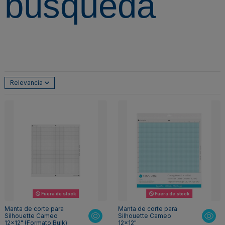
búsqueda
Relevancia
Fuera de stock
Fuera de stock
Manta de corte para
Manta de corte para
Silhouette Cameo
Silhouette Cameo
12x12" (Formato Bulk)
12x12"