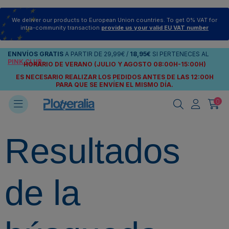
We deliver our products to European Union countries. To get 0% VAT for
intra-community transaction
provide us your valid EU VAT number
ENNVÍOS
GRATIS
A PARTIR DE
29,99€
/
18,95€
SI PERTENECES AL
PINK CLUB
HORARIO DE VERANO (JULIO Y AGOSTO 08:00H-15:00H)
ES NECESARIO REALIZAR LOS PEDIDOS ANTES DE LAS 12:00H
PARA QUE SE ENVÍEN
EL MISMO DÍA.
0
Resultados
de la