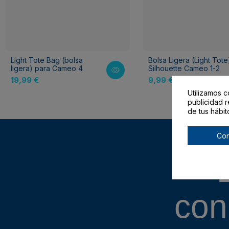
Light Tote Bag (bolsa
Bolsa Ligera (Light Tote
ligera) para Cameo 4
Silhouette Cameo 1-2
19,99 €
9,99 €
16,99 €
Utilizamos c
publicidad r
de tus hábit
Con
con