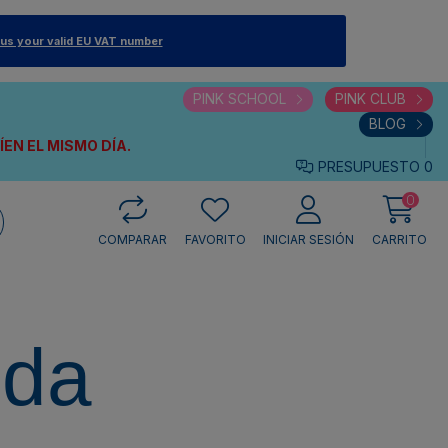
 us your valid EU VAT number
PINK SCHOOL
PINK CLUB
BLOG
VÍEN
EL MISMO DÍA.
PRESUPUESTO
0
0
COMPARAR
FAVORITO
INICIAR SESIÓN
CARRITO
eda