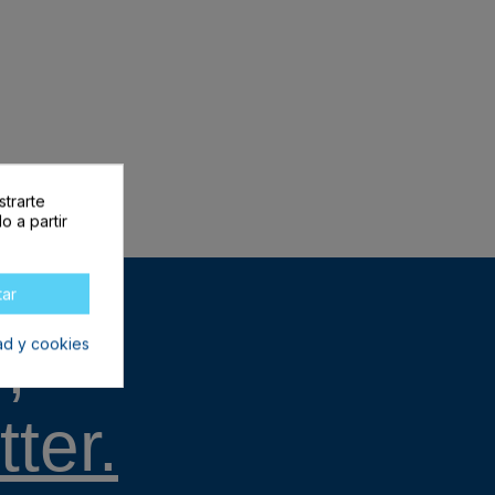
strarte
o a partir
tar
,
dad y cookies
ter.