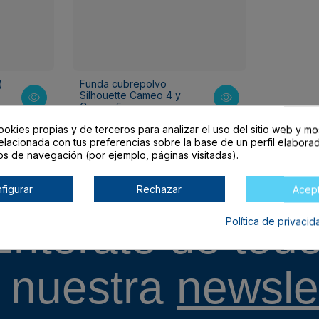
)
Funda cubrepolvo
Silhouette Cameo 4 y
Cameo 5
5,00 €
9,99 €
ookies propias y de terceros para analizar el uso del sitio web y mo
elacionada con tus preferencias sobre la base de un perfil elaborad
os de navegación (por ejemplo, páginas visitadas).
figurar
Rechazar
Acep
Entérate de todo
Política de privaci
 nuestra
newslet