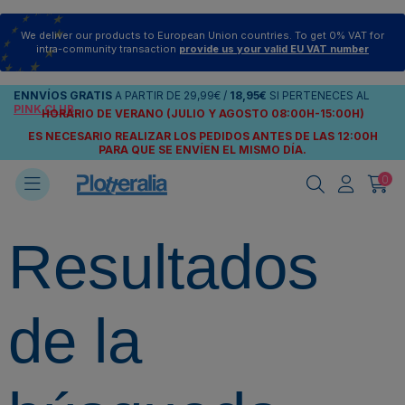
We deliver our products to European Union countries. To get 0% VAT for
intra-community transaction
provide us your valid EU VAT number
ENNVÍOS
GRATIS
A PARTIR DE
29,99€
/
18,95€
SI PERTENECES AL
PINK CLUB
HORARIO DE VERANO (JULIO Y AGOSTO 08:00H-15:00H)
ES NECESARIO REALIZAR LOS PEDIDOS ANTES DE LAS 12:00H
PARA QUE SE ENVÍEN
EL MISMO DÍA.
0
Resultados
de la