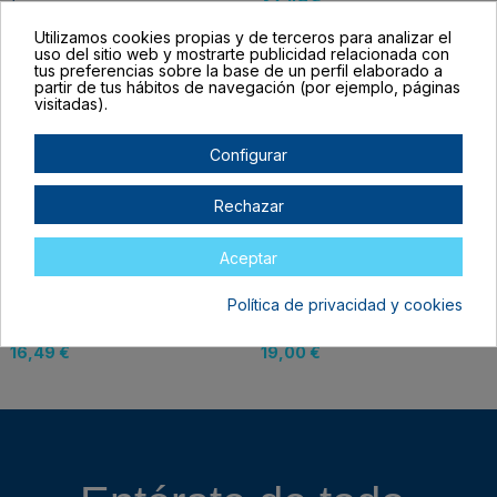
32,49 €
38,99 €
Utilizamos cookies propias y de terceros para analizar el
uso del sitio web y mostrarte publicidad relacionada con
tus preferencias sobre la base de un perfil elaborado a
partir de tus hábitos de navegación (por ejemplo, páginas
visitadas).
Configurar
Rechazar
Aceptar
Fuera de stock
Cuchillas corte
Pack 2 tapetes
Política de privacidad y cookies
profundo 2 unidades
adhesivo fuerte
Cricut
XTOOL M1
16,49 €
19,00 €