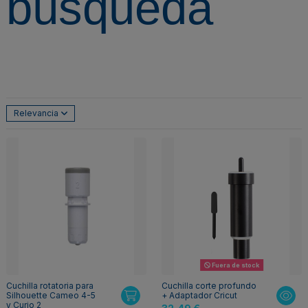
búsqueda
Relevancia
Fuera de stock
Cuchilla rotatoria para
Cuchilla corte profundo
Silhouette Cameo 4-5
+ Adaptador Cricut
y Curio 2