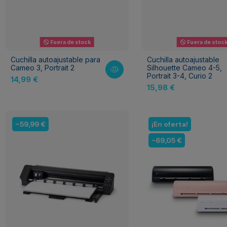
Fuera de stock
Fuera de stoc
Cuchilla autoajustable para
Cuchilla autoajustable
Cameo 3, Portrait 2
Silhouette Cameo 4-5,
Portrait 3-4, Curio 2
14,99 €
15,98 €
-59,99 €
¡En oferta!
-69,05 €