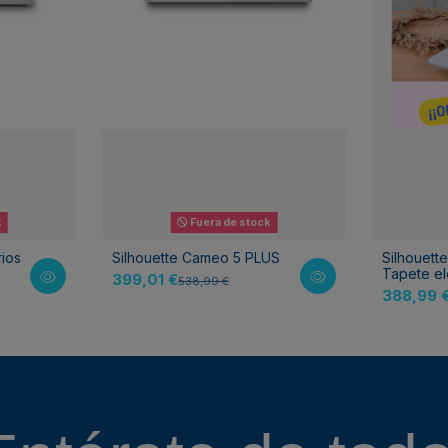
k
Fuera de stock
rios
Silhouette Cameo 5 PLUS
Silhouette
Tapete el
399,01 €
538,99 €
388,99 