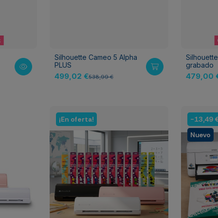
k
Silhouette Cameo 5 Alpha
Silhouette
PLUS
grabado
499,02 €
479,00 
538,99 €
¡En oferta!
-13,49 
Nuevo