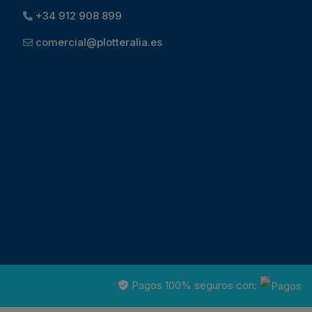
+34 912 908 899
comercial@plotteralia.es
Pagos 100% seguros con: