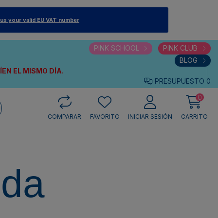
 us your valid EU VAT number
PINK SCHOOL
PINK CLUB
BLOG
VÍEN
EL MISMO DÍA.
PRESUPUESTO
0
0
COMPARAR
FAVORITO
INICIAR SESIÓN
CARRITO
eda