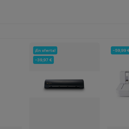
¡En oferta!
-59,99 
-39,97 €