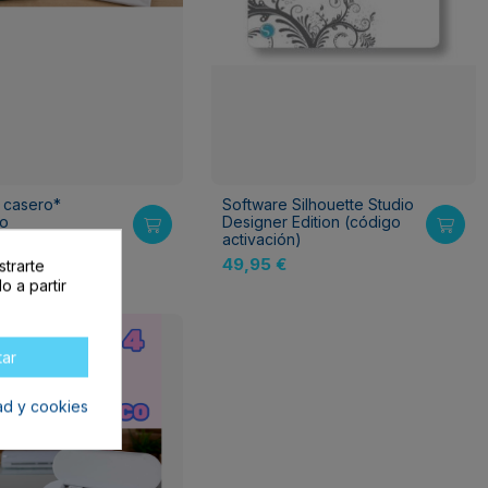
 casero*
Software Silhouette Studio
o
Designer Edition (código
activación)
772,50 €
49,95 €
strarte
o a partir
tar
dad y cookies