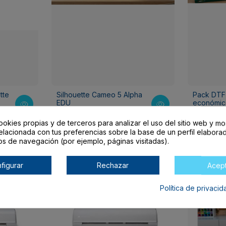
tte
Silhouette Cameo 5 Alpha
Pack DTF
EDU
económic
399,00 €
759,01 €
ookies propias y de terceros para analizar el uso del sitio web y mo
elacionada con tus preferencias sobre la base de un perfil elaborad
os de navegación (por ejemplo, páginas visitadas).
-139,98 €
figurar
Rechazar
Acep
Política de privaci