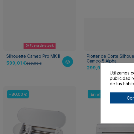
Fuera de stock
Silhouette Cameo Pro MK II
Plotter de Corte Silhoue
Cameo 5 Alpha
599,01 €
659,00 €
299,95 €
369,00 €
Utilizamos c
publicidad r
de tus hábit
-80,00 €
¡En oferta!
Con