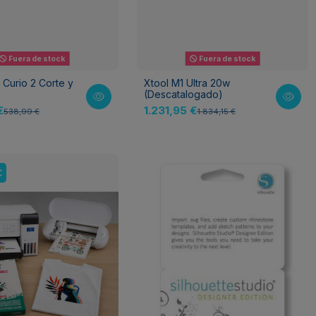
Fuera de stock
Fuera de stock
 Curio 2 Corte y
Xtool M1 Ultra 20w
(Descatalogado)
€
1.231,95 €
538,99 €
1.834,15 €
€