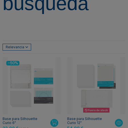
búsqueda
Relevancia
-50%
Fuera de stock
Base para Silhouette
Base para Silhouette
Curio 6"
Curio 12"