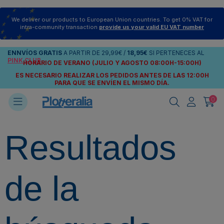
We deliver our products to European Union countries. To get 0% VAT for
intra-community transaction
provide us your valid EU VAT number
ENNVÍOS
GRATIS
A PARTIR DE
29,99€
/
18,95€
SI PERTENECES AL
PINK CLUB
HORARIO DE VERANO (JULIO Y AGOSTO 08:00H-15:00H)
ES NECESARIO REALIZAR LOS PEDIDOS ANTES DE LAS 12:00H
PARA QUE SE ENVÍEN
EL MISMO DÍA.
0
Resultados
de la