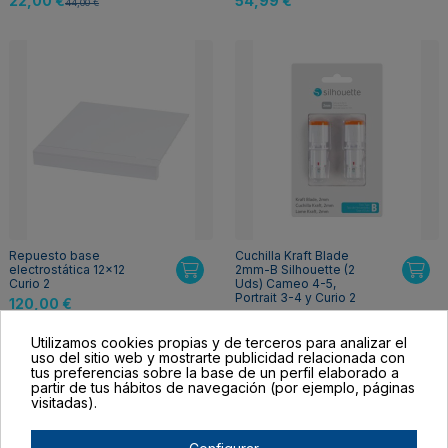
22,00 €
54,99 €
44,00 €
Repuesto base
Cuchilla Kraft Blade
electrostática 12x12
2mm-B Silhouette (2
Curio 2
Uds) Cameo 4-5,
Portrait 3-4 y Curio 2
120,00 €
26,95 €
Utilizamos cookies propias y de terceros para analizar el
uso del sitio web y mostrarte publicidad relacionada con
tus preferencias sobre la base de un perfil elaborado a
partir de tus hábitos de navegación (por ejemplo, páginas
visitadas).
Configurar