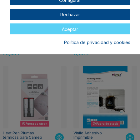
Rechazar
Aceptar
Fuera de stock
Cuchilla Kraft (kraft
Hoja de protección
Política de privacidad y cookies
blade) 3 mm Cameo 4,
para base
5 y Curio 2
electrostática 12x12
26,95 €
11,99 €
Fuera de stock
Fuera de stock
Heat Pen Plumas
Vinilo Adhesivo
térmicas para Cameo
Imprimible